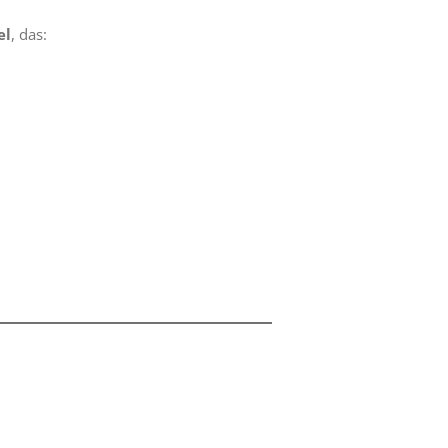
el
, das: