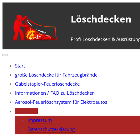
Zum
Inhalt
Löschdecken
springen
Profi-Löschdecken & Ausrüstung
Start
große Löschdecke für Fahrzeugbrände
Gabelstapler-Feuerlöschdecke
Informationen / FAQ zu Löschdecken
Aerosol-Feuerlöschsystem für Elektroautos
Über uns
Impressum
Datenschutzerklärung