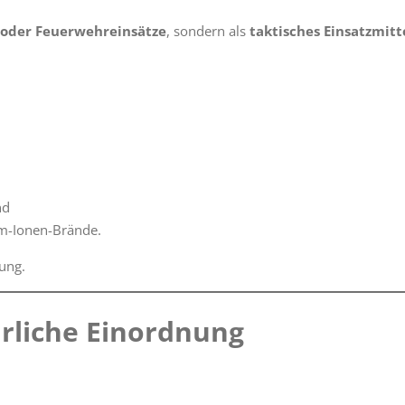
r oder Feuerwehreinsätze
, sondern als
taktisches Einsatzmitt
nd
um-Ionen-Brände.
tung.
hrliche Einordnung