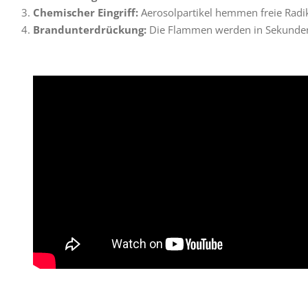
Chemischer Eingriff:
Aerosolpartikel hemmen freie Radik
Brandunterdrückung:
Die Flammen werden in Sekunden 