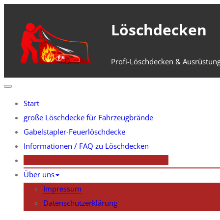
Zum
Inhalt
Löschdecken
springen
Profi-Löschdecken & Ausrüstung
Start
große Löschdecke für Fahrzeugbrände
Gabelstapler-Feuerlöschdecke
Informationen / FAQ zu Löschdecken
Aerosol-Feuerlöschsystem für Elektroautos
Über uns
Impressum
Datenschutzerklärung